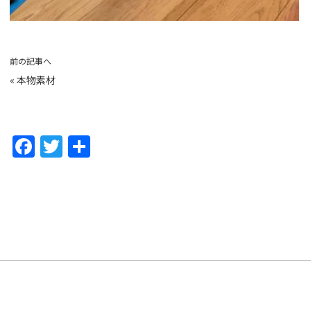
前の記事へ
«
本物素材
F
T
共
a
w
有
c
itt
e
er
b
o
o
k