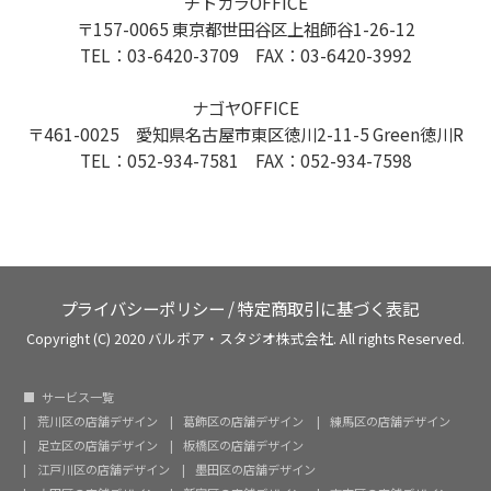
チトカラOFFICE
〒157-0065 東京都世田谷区上祖師谷1-26-12
TEL：03-6420-3709 FAX：03-6420-3992
ナゴヤOFFICE
〒461-0025 愛知県名古屋市東区徳川2-11-5 Green徳川R
TEL：052-934-7581 FAX：052-934-7598
プライバシーポリシー
/
特定商取引に基づく表記
Copyright (C) 2020 バルボア・スタジオ株式会社. All rights Reserved.
サービス一覧
荒川区の店舗デザイン
葛飾区の店舗デザイン
練馬区の店舗デザイン
足立区の店舗デザイン
板橋区の店舗デザイン
江戸川区の店舗デザイン
墨田区の店舗デザイン