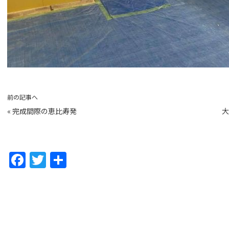
前の記事へ
«
完成間際の恵比寿発
大
F
T
共
a
w
有
c
itt
e
er
b