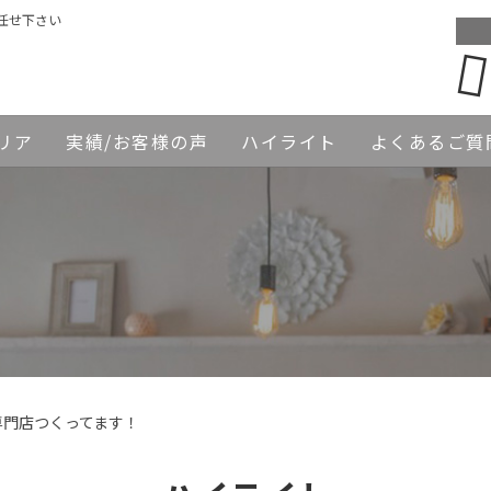
任せ下さい
リア
実績/お客様の声
ハイライト
よくあるご質
専門店つくってます！