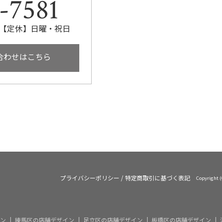
-7581
:00【定休】日曜・祝日
合わせはこちら
リア
実績/お客様の声
ハイライト
よくあるご質
プライバシーポリシー
/
特定商取引に基づく表記
Copyright
ン
練馬区の店舗デザイン
足立区の店舗デザイン
板橋区の店舗デザイン