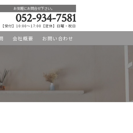
お気軽にお問合せ下さい。
052-934-7581
【受付】10:00～17:00【定休】日曜・祝日
問
会社概要
お問い合わせ