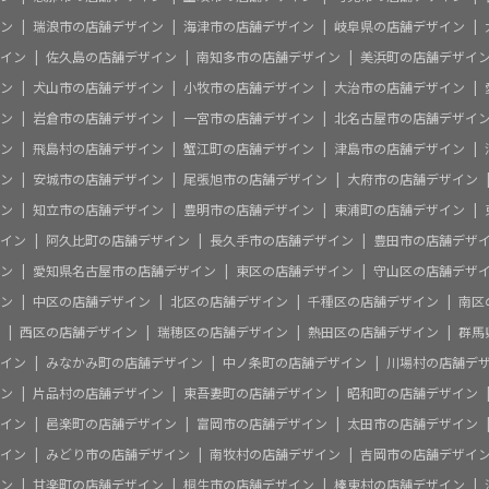
ン
瑞浪市の店舗デザイン
海津市の店舗デザイン
岐阜県の店舗デザイン
イン
佐久島の店舗デザイン
南知多市の店舗デザイン
美浜町の店舗デザイ
ン
犬山市の店舗デザイン
小牧市の店舗デザイン
大治市の店舗デザイン
ン
岩倉市の店舗デザイン
一宮市の店舗デザイン
北名古屋市の店舗デザイ
ン
飛島村の店舗デザイン
蟹江町の店舗デザイン
津島市の店舗デザイン
ン
安城市の店舗デザイン
尾張旭市の店舗デザイン
大府市の店舗デザイン
ン
知立市の店舗デザイン
豊明市の店舗デザイン
東浦町の店舗デザイン
イン
阿久比町の店舗デザイン
長久手市の店舗デザイン
豊田市の店舗デザ
ン
愛知県名古屋市の店舗デザイン
東区の店舗デザイン
守山区の店舗デザ
ン
中区の店舗デザイン
北区の店舗デザイン
千種区の店舗デザイン
南区
西区の店舗デザイン
瑞穂区の店舗デザイン
熱田区の店舗デザイン
群馬
イン
みなかみ町の店舗デザイン
中ノ条町の店舗デザイン
川場村の店舗デ
ン
片品村の店舗デザイン
東吾妻町の店舗デザイン
昭和町の店舗デザイン
イン
邑楽町の店舗デザイン
富岡市の店舗デザイン
太田市の店舗デザイン
イン
みどり市の店舗デザイン
南牧村の店舗デザイン
吉岡市の店舗デザイ
ン
甘楽町の店舗デザイン
桐生市の店舗デザイン
榛東村の店舗デザイン