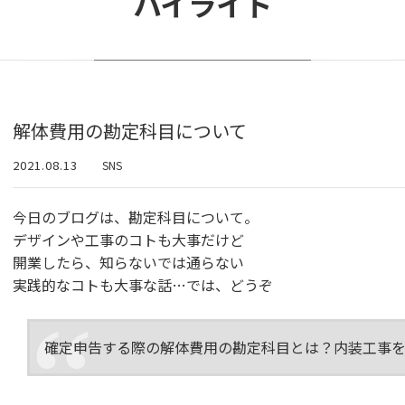
ハイライト
解体費用の勘定科目について
2021.08.13
SNS
今日のブログは、勘定科目について。
デザインや工事のコトも大事だけど
開業したら、知らないでは通らない
実践的なコトも大事な話…では、どうぞ
確定申告する際の解体費用の勘定科目とは？内装工事