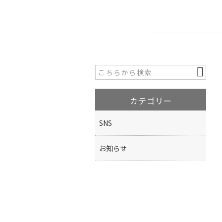
カテゴリー
SNS
お知らせ