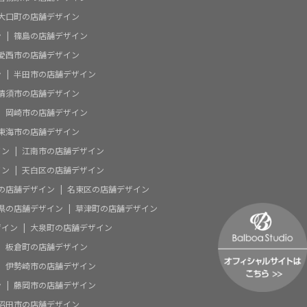
大口町の店舗デザイン
ン
篠島の店舗デザイン
愛西市の店舗デザイン
ン
半田市の店舗デザイン
清須市の店舗デザイン
岡崎市の店舗デザイン
東海市の店舗デザイン
イン
江南市の店舗デザイン
イン
天白区の店舗デザイン
の店舗デザイン
名東区の店舗デザイン
県の店舗デザイン
草津町の店舗デザイン
ザイン
大泉町の店舗デザイン
板倉町の店舗デザイン
伊勢崎市の店舗デザイン
ン
藤岡市の店舗デザイン
沼田市の店舗デザイン