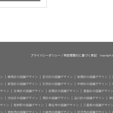
リア
実績/お客様の声
ハイライト
よくあるご質
プライバシーポリシー
/
特定商取引に基づく表記
Copyright
ン
練馬区の店舗デザイン
足立区の店舗デザイン
板橋区の店舗デザイン
ン
新宿区の店舗デザイン
文京区の店舗デザイン
中野区の店舗デザイン
ザイン
台東区の店舗デザイン
目黒区の店舗デザイン
豊島区の店舗デザイ
ン
渋谷区の店舗デザイン
港区の店舗デザイン
品川区の店舗デザイン
東
ザイン
菰野町の店舗デザイン
桑名市の店舗デザイン
三重県の店舗デザイ
ン
恵那市の店舗デザイン
土岐市の店舗デザイン
可児市の店舗デザイン