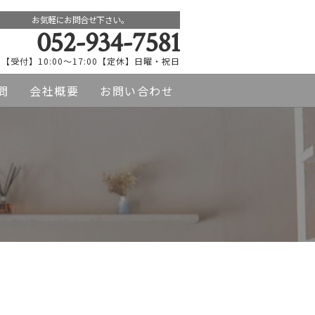
お気軽にお問合せ下さい。
052-934-7581
【受付】10:00～17:00【定休】日曜・祝日
問
会社概要
お問い合わせ