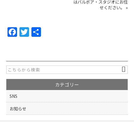
はバルボア・スタジオにお任
せください。
»
F
T
共
a
w
有
c
itt
e
er
b
o
カテゴリー
o
k
SNS
お知らせ