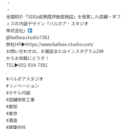
・
・
全国初の『SDGs成熟度評価登録証』を受賞した店舗・オフ
ィスの内装デザイン『バルボア・スタジオ
株式会社』
@balboa.studio7581
弊社HP▶︎https://www.balboa-studio.com/
お問い合わせは、お電話またはインスタグラムDM
からお気軽にどうぞ！
TEL▶︎052-934-7581
.
#バルボアスタジオ
#リノベーション
#ホテル内装
#店舗改修工事
#愛知
#東京
#酒造
#建築会社