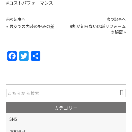
#コストパフォーマンス
前の記事へ
次の記事へ
«
男女での内装の好みの差
9割が知らない店舗リフォーム
の秘密
»
F
T
共
a
w
有
c
itt
e
er
b
o
カテゴリー
o
k
SNS
お知らせ