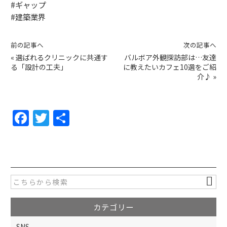
#ギャップ
#建築業界
前の記事へ
次の記事へ
«
選ばれるクリニックに共通す
バルボア外観探訪部は…友達
る「設計の工夫」
に教えたいカフェ10選をご紹
介♪
»
F
T
共
a
w
有
c
itt
e
er
b
o
カテゴリー
o
SNS