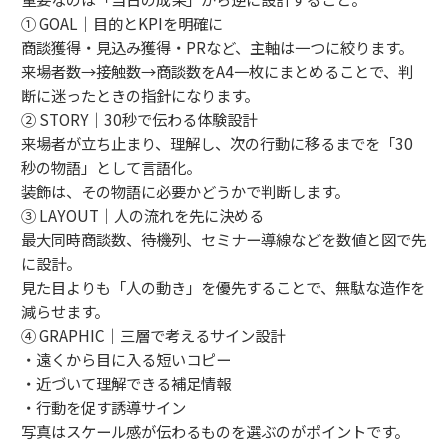
① GOAL｜目的とKPIを明確に
商談獲得・見込み獲得・PRなど、主軸は一つに絞ります。
来場者数→接触数→商談数をA4一枚にまとめることで、判
断に迷ったときの指針になります。
② STORY｜30秒で伝わる体験設計
来場者が立ち止まり、理解し、次の行動に移るまでを「30
秒の物語」として言語化。
装飾は、その物語に必要かどうかで判断します。
③ LAYOUT｜人の流れを先に決める
最大同時商談数、待機列、セミナー導線などを数値と図で先
に設計。
見た目よりも「人の動き」を優先することで、無駄な造作を
減らせます。
④ GRAPHIC｜三層で考えるサイン設計
・遠くから目に入る短いコピー
・近づいて理解できる補足情報
・行動を促す誘導サイン
写真はスケール感が伝わるものを選ぶのがポイントです。