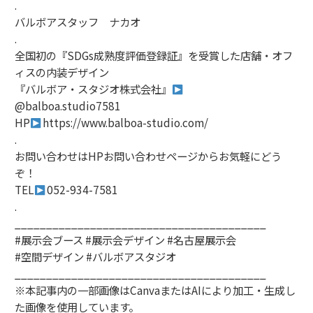
.
バルボアスタッフ ナカオ
.
全国初の『SDGs成熟度評価登録証』を受賞した店舗・オフ
ィスの内装デザイン
『バルボア・スタジオ株式会社』
@balboa.studio7581
HP
https://www.balboa-studio.com/
.
お問い合わせはHPお問い合わせページからお気軽にどう
ぞ！
TEL
052-934-7581
.
________________________________________
#展示会ブース #展示会デザイン #名古屋展示会
#空間デザイン #バルボアスタジオ
________________________________________
※本記事内の一部画像はCanvaまたはAIにより加工・生成し
た画像を使用しています。