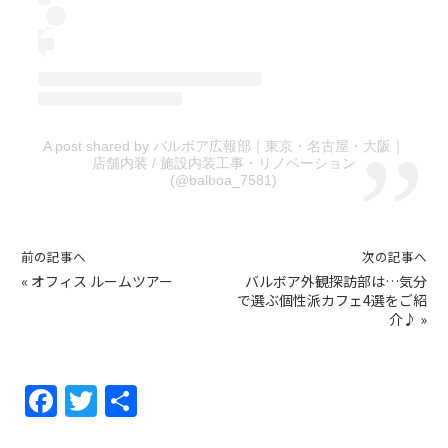
A post shared by バルボア広報部｜東京・名古屋・大阪｜
店舗内装 / 施設内装工事・リノベーション
(@balboa_7581)
前の記事へ
次の記事へ
«
オフィス ルームツアー
バルボア外観探訪部は…気分
で選ぶ個性派カフェ4選をご紹
介♪
»
F
T
共
a
w
有