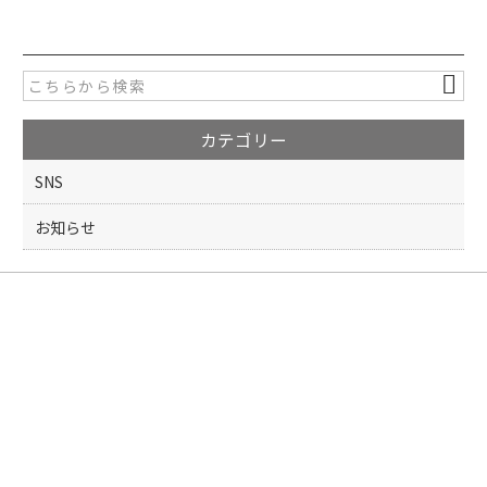
c
itt
e
er
b
o
カテゴリー
o
k
SNS
お知らせ