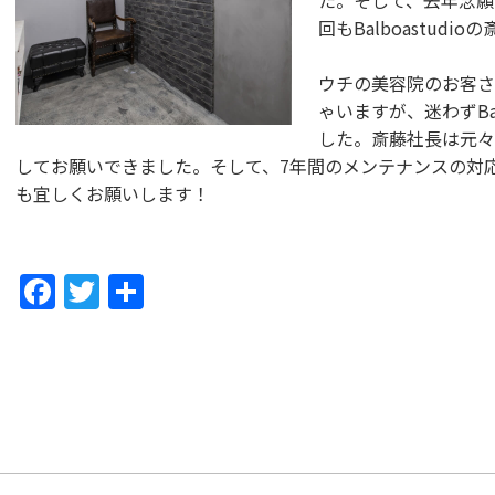
た。そして、去年念願
回もBalboastud
ウチの美容院のお客さ
ゃいますが、迷わずBal
した。斎藤社長は元々
してお願いできました。そして、7年間のメンテナンスの対
も宜しくお願いします！
F
T
共
a
w
有
c
itt
e
er
b
o