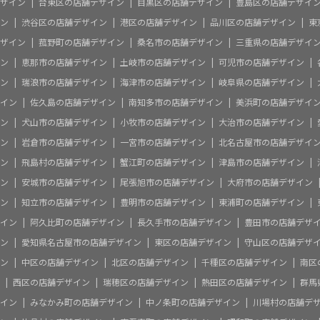
ザイン
台東区の店舗デザイン
目黒区の店舗デザイン
豊島区の店舗デザイ
ン
渋谷区の店舗デザイン
港区の店舗デザイン
品川区の店舗デザイン
東
ザイン
菰野町の店舗デザイン
桑名市の店舗デザイン
三重県の店舗デザイ
ン
恵那市の店舗デザイン
土岐市の店舗デザイン
可児市の店舗デザイン
ン
瑞浪市の店舗デザイン
海津市の店舗デザイン
岐阜県の店舗デザイン
イン
佐久島の店舗デザイン
南知多市の店舗デザイン
美浜町の店舗デザイ
ン
犬山市の店舗デザイン
小牧市の店舗デザイン
大治市の店舗デザイン
ン
岩倉市の店舗デザイン
一宮市の店舗デザイン
北名古屋市の店舗デザイ
ン
飛島村の店舗デザイン
蟹江町の店舗デザイン
津島市の店舗デザイン
ン
安城市の店舗デザイン
尾張旭市の店舗デザイン
大府市の店舗デザイン
ン
知立市の店舗デザイン
豊明市の店舗デザイン
東浦町の店舗デザイン
イン
阿久比町の店舗デザイン
長久手市の店舗デザイン
豊田市の店舗デザ
ン
愛知県名古屋市の店舗デザイン
東区の店舗デザイン
守山区の店舗デザ
ン
中区の店舗デザイン
北区の店舗デザイン
千種区の店舗デザイン
南区
西区の店舗デザイン
瑞穂区の店舗デザイン
熱田区の店舗デザイン
群馬
イン
みなかみ町の店舗デザイン
中ノ条町の店舗デザイン
川場村の店舗デ