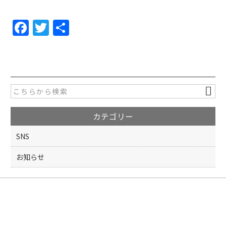
F
T
共
a
w
有
c
itt
e
er
b
o
カテゴリー
o
k
SNS
お知らせ