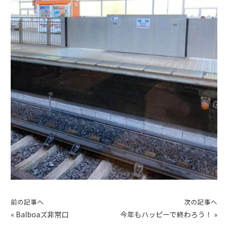
前の記事へ
次の記事へ
«
Balboaズ非常口
今年もハッピーで終わろう！
»