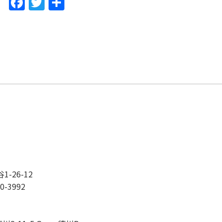
F
T
共
a
w
有
c
itt
e
er
b
o
o
k
-26-12
0-3992