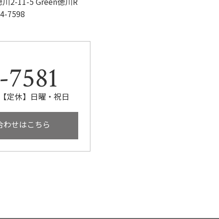
-11-5 Green徳川R
4-7598
-7581
:00【定休】日曜・祝日
合わせはこちら
リア
実績/お客様の声
ハイライト
よくあるご質