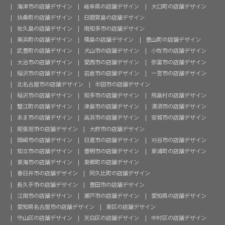
海津市の店舗デザイン
岐阜県の店舗デザイン
大口町の店舗デザイン
扶桑町の店舗デザイン
日間賀島の店舗デザイン
佐久島の店舗デザイン
南知多市の店舗デザイン
美浜町の店舗デザイン
篠島の店舗デザイン
豊山町の店舗デザイン
武豊町の店舗デザイン
犬山市の店舗デザイン
小牧市の店舗デザイン
大治市の店舗デザイン
愛西市の店舗デザイン
弥富市の店舗デザイン
稲沢市の店舗デザイン
岩倉市の店舗デザイン
一宮市の店舗デザイン
北名古屋市の店舗デザイン
半田市の店舗デザイン
稲沢市の店舗デザイン
知多市の店舗デザイン
飛島村の店舗デザイン
蟹江町の店舗デザイン
津島市の店舗デザイン
清須市の店舗デザイン
あま市の店舗デザイン
高浜市の店舗デザイン
安城市の店舗デザイン
尾張旭市の店舗デザイン
大府市の店舗デザイン
岡崎市の店舗デザイン
日進市の店舗デザイン
刈谷市の店舗デザイン
知立市の店舗デザイン
豊明市の店舗デザイン
東浦町の店舗デザイン
東海市の店舗デザイン
東郷町の店舗デザイン
春日井市の店舗デザイン
阿久比町の店舗デザイン
長久手市の店舗デザイン
豊田市の店舗デザイン
江南市の店舗デザイン
瀬戸市の店舗デザイン
愛知県の店舗デザイン
愛知県名古屋市の店舗デザイン
東区の店舗デザイン
守山区の店舗デザイン
天白区の店舗デザイン
中村区の店舗デザイン