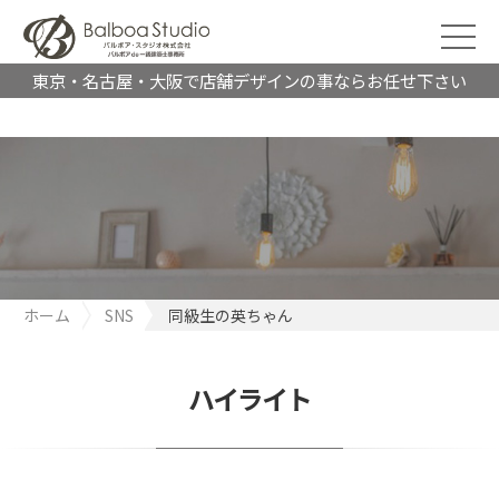
東京・名古屋・大阪で店舗デザインの事ならお任せ下さい
ホーム
SNS
同級生の英ちゃん
ハイライト