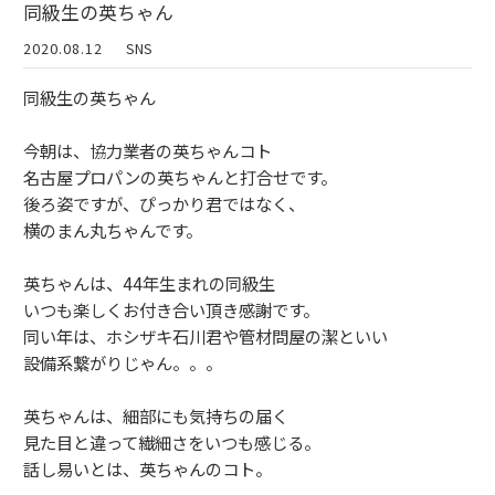
同級生の英ちゃん
2020.08.12
SNS
同級生の英ちゃん
今朝は、協力業者の英ちゃんコト
名古屋プロパンの英ちゃんと打合せです。
後ろ姿ですが、ぴっかり君ではなく、
横のまん丸ちゃんです。
英ちゃんは、44年生まれの同級生
いつも楽しくお付き合い頂き感謝です。
同い年は、ホシザキ石川君や管材問屋の潔といい
設備系繋がりじゃん。。。
英ちゃんは、細部にも気持ちの届く
見た目と違って繊細さをいつも感じる。
話し易いとは、英ちゃんのコト。