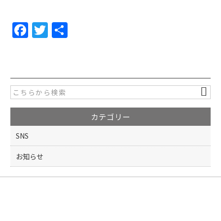
F
T
共
a
w
有
c
itt
e
er
b
o
カテゴリー
o
k
SNS
お知らせ