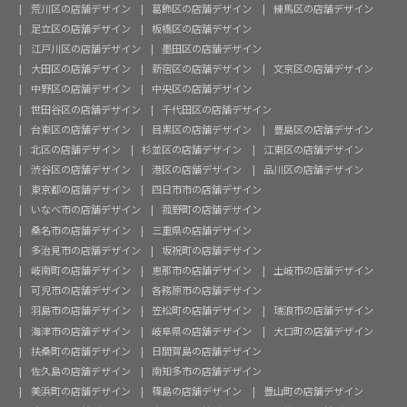
荒川区の店舗デザイン
葛飾区の店舗デザイン
練馬区の店舗デザイン
足立区の店舗デザイン
板橋区の店舗デザイン
江戸川区の店舗デザイン
墨田区の店舗デザイン
大田区の店舗デザイン
新宿区の店舗デザイン
文京区の店舗デザイン
中野区の店舗デザイン
中央区の店舗デザイン
世田谷区の店舗デザイン
千代田区の店舗デザイン
台東区の店舗デザイン
目黒区の店舗デザイン
豊島区の店舗デザイン
北区の店舗デザイン
杉並区の店舗デザイン
江東区の店舗デザイン
渋谷区の店舗デザイン
港区の店舗デザイン
品川区の店舗デザイン
東京都の店舗デザイン
四日市市の店舗デザイン
いなべ市の店舗デザイン
菰野町の店舗デザイン
桑名市の店舗デザイン
三重県の店舗デザイン
多治見市の店舗デザイン
坂祝町の店舗デザイン
岐南町の店舗デザイン
恵那市の店舗デザイン
土岐市の店舗デザイン
可児市の店舗デザイン
各務原市の店舗デザイン
羽島市の店舗デザイン
笠松町の店舗デザイン
瑞浪市の店舗デザイン
海津市の店舗デザイン
岐阜県の店舗デザイン
大口町の店舗デザイン
扶桑町の店舗デザイン
日間賀島の店舗デザイン
佐久島の店舗デザイン
南知多市の店舗デザイン
美浜町の店舗デザイン
篠島の店舗デザイン
豊山町の店舗デザイン