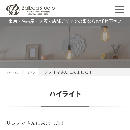
東京・名古屋・大阪で店舗デザインの事ならお任せ下さい
ホーム
SNS
リフォマさんに来ました！
ハイライト
リフォマさんに来ました！