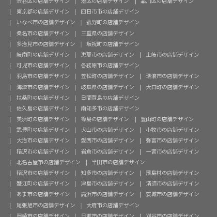
渋谷区の店舗デザイン
港区の店舗デザイン
品川区の店舗デザイン
東京都の店舗デザイン
四日市市の店舗デザイン
いなべ市の店舗デザイン
菰野町の店舗デザイン
桑名市の店舗デザイン
三重県の店舗デザイン
多治見市の店舗デザイン
坂祝町の店舗デザイン
岐南町の店舗デザイン
恵那市の店舗デザイン
土岐市の店舗デザイン
可児市の店舗デザイン
各務原市の店舗デザイン
羽島市の店舗デザイン
笠松町の店舗デザイン
瑞浪市の店舗デザイン
海津市の店舗デザイン
岐阜県の店舗デザイン
大口町の店舗デザイン
扶桑町の店舗デザイン
日間賀島の店舗デザイン
佐久島の店舗デザイン
南知多市の店舗デザイン
美浜町の店舗デザイン
篠島の店舗デザイン
豊山町の店舗デザイン
武豊町の店舗デザイン
犬山市の店舗デザイン
小牧市の店舗デザイン
大治市の店舗デザイン
愛西市の店舗デザイン
弥富市の店舗デザイン
稲沢市の店舗デザイン
岩倉市の店舗デザイン
一宮市の店舗デザイン
北名古屋市の店舗デザイン
半田市の店舗デザイン
稲沢市の店舗デザイン
知多市の店舗デザイン
飛島村の店舗デザイン
蟹江町の店舗デザイン
津島市の店舗デザイン
清須市の店舗デザイン
あま市の店舗デザイン
高浜市の店舗デザイン
安城市の店舗デザイン
尾張旭市の店舗デザイン
大府市の店舗デザイン
岡崎市の店舗デザイン
日進市の店舗デザイン
刈谷市の店舗デザイン