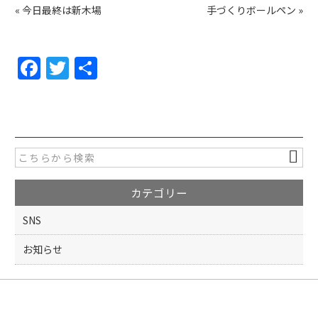
«
今日最終は新木場
手づくりボールペン
»
F
T
共
a
w
有
c
itt
e
er
b
o
カテゴリー
o
k
SNS
お知らせ