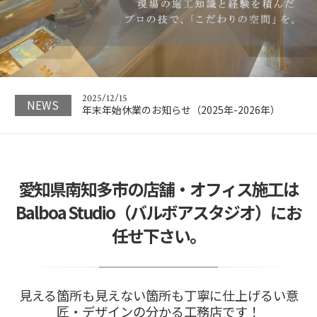
2023/05/18
名古屋で信頼できる店舗の設計業者を選ぶための
ポイントと注意点
2026/04/24
GWの休業期間のお知らせ（2026年）
2025/12/15
NEWS
年末年始休業のお知らせ（2025年-2026年）
2024/11/21
今回は、店舗内装を安く抑えるためのコツをご紹
介
あなたは、内…
2024/11/21
愛知県南知多市の店舗・オフィス施工は
日本橋にあるカフェ&オフィスのビル。広々とし
たフリースペ…
Balboa Studio（バルボアスタジオ）にお
2023/05/18
任せ下さい。
名古屋で信頼できる店舗の設計業者を選ぶための
ポイントと注意点
2026/04/24
GWの休業期間のお知らせ（2026年）
見える箇所も見えない箇所も丁寧に仕上げるい意
匠・デザインの分かる工務店です！