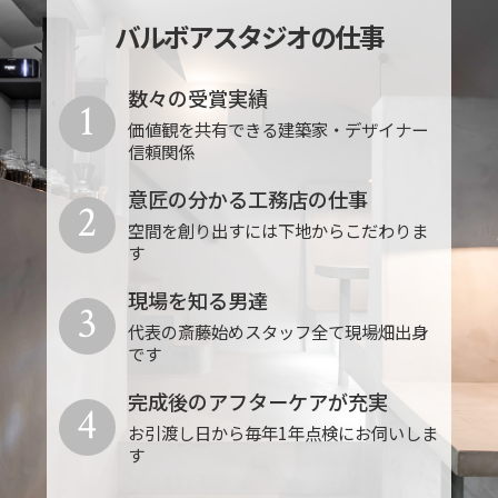
バルボアスタジオの仕事
数々の受賞実績
1
価値観を共有できる建築家・デザイナー
信頼関係
意匠の分かる工務店の仕事
2
空間を創り出すには下地からこだわりま
す
現場を知る男達
3
代表の斎藤始めスタッフ全て現場畑出身
です
完成後のアフターケアが充実
4
お引渡し日から毎年1年点検にお伺いしま
す