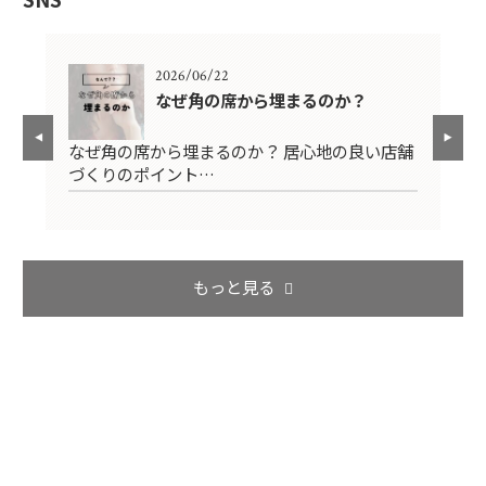
2026/06/22
？
なぜ角の席から埋まるのか？
なぜ角の席から埋まるのか？ 居心地の良い店舗
く
繁
づくりのポイント…
店
もっと見る