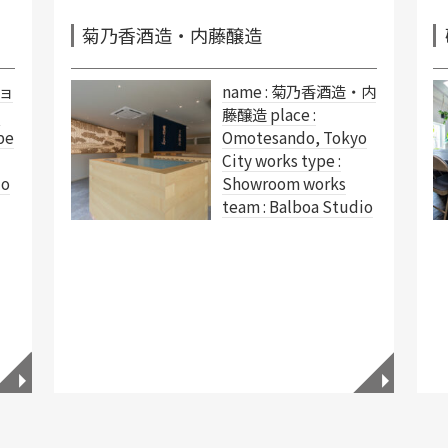
菊乃香酒造・内藤醸造
ショ
name : 菊乃香酒造・内
-
藤醸造 place :
pe
Omotesando, Tokyo
City works type :
io
Showroom works
team : Balboa Studio
◥
◥