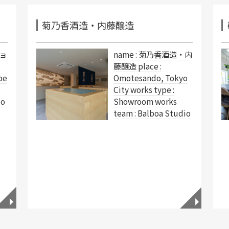
菊乃香酒造・内藤醸造
ショ
name : 菊乃香酒造・内
-
藤醸造 place :
pe
Omotesando, Tokyo
City works type :
io
Showroom works
team : Balboa Studio
◥
◥