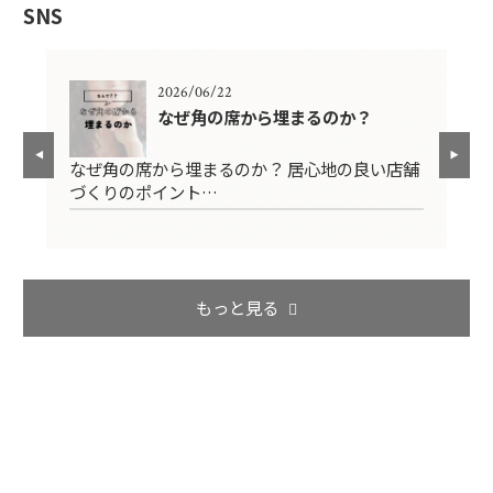
SNS
2026/06/22
？
なぜ角の席から埋まるのか？
なぜ角の席から埋まるのか？ 居心地の良い店舗
く
繁
づくりのポイント…
店
もっと見る