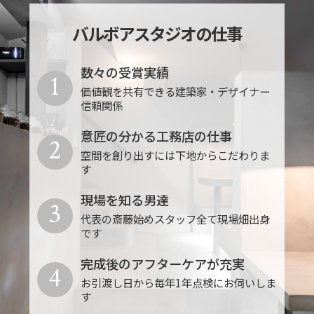
バルボアスタジオの仕事
数々の受賞実績
1
価値観を共有できる建築家・デザイナー
信頼関係
意匠の分かる工務店の仕事
2
空間を創り出すには下地からこだわりま
す
現場を知る男達
3
代表の斎藤始めスタッフ全て現場畑出身
です
完成後のアフターケアが充実
4
お引渡し日から毎年1年点検にお伺いしま
す