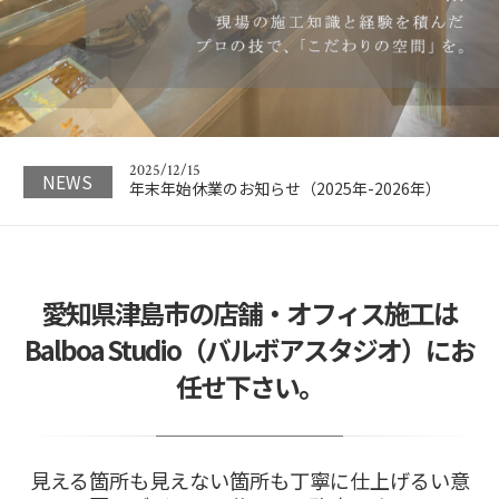
2023/05/18
名古屋で信頼できる店舗の設計業者を選ぶための
ポイントと注意点
2026/04/24
GWの休業期間のお知らせ（2026年）
2025/12/15
NEWS
年末年始休業のお知らせ（2025年-2026年）
2024/11/21
今回は、店舗内装を安く抑えるためのコツをご紹
介
あなたは、内…
2024/11/21
愛知県津島市の店舗・オフィス施工は
日本橋にあるカフェ&オフィスのビル。広々とし
たフリースペ…
Balboa Studio（バルボアスタジオ）にお
2023/05/18
任せ下さい。
名古屋で信頼できる店舗の設計業者を選ぶための
ポイントと注意点
2026/04/24
GWの休業期間のお知らせ（2026年）
見える箇所も見えない箇所も丁寧に仕上げるい意