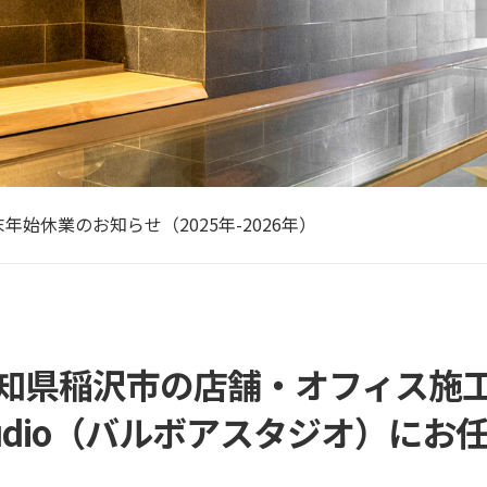
古屋で信頼できる店舗の設計業者を選ぶためのポイントと注意
Wの休業期間のお知らせ（2026年）
年始休業のお知らせ（2025年-2026年）
回は、店舗内装を安く抑えるためのコツをご紹介
あなたは、
本橋にあるカフェ&オフィスのビル。広々としたフリースペ…
古屋で信頼できる店舗の設計業者を選ぶためのポイントと注意
Wの休業期間のお知らせ（2026年）
知県稲沢市の店舗・オフィス施
 Studio（バルボアスタジオ）に