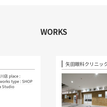
WORKS
矢田眼科クリニック
name : 矢田眼科クリニック
Yanaizu Town, Gifu Cit
CLINIC works team : B