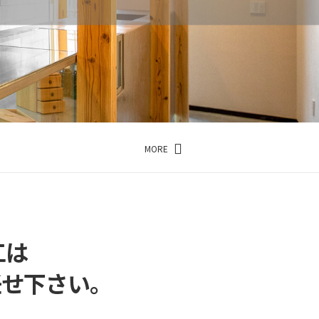
点
MORE
内…
点
工は
お任せ下さい。