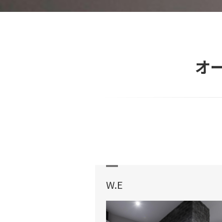
オ
W.E