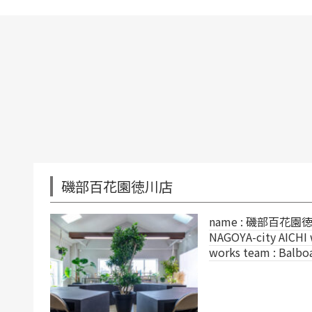
川店
name : 磯部百花園徳川店 place :
NAGOYA-city AICHI works type : SHOP
works team : Balboa Studio