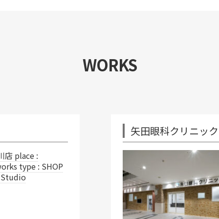
WORKS
矢田眼科クリニック
name : 矢田眼科クリニック 
Yanaizu Town, Gifu City
CLINIC works team : Ba