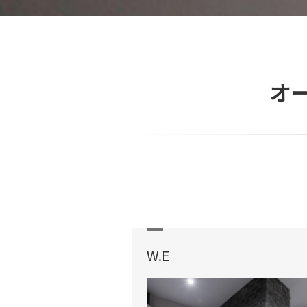
オ
W.E