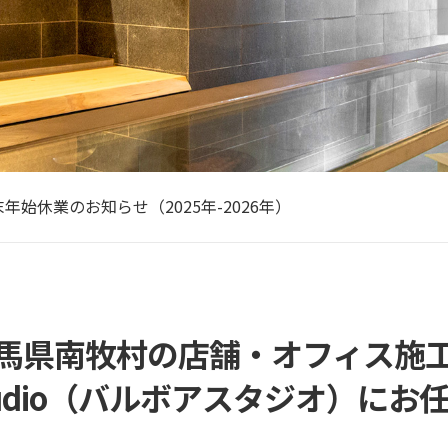
古屋で信頼できる店舗の設計業者を選ぶためのポイントと注意
Wの休業期間のお知らせ（2026年）
年始休業のお知らせ（2025年-2026年）
回は、店舗内装を安く抑えるためのコツをご紹介
あなたは、
本橋にあるカフェ&オフィスのビル。広々としたフリースペ…
古屋で信頼できる店舗の設計業者を選ぶためのポイントと注意
Wの休業期間のお知らせ（2026年）
馬県南牧村の店舗・オフィス施
 Studio（バルボアスタジオ）に