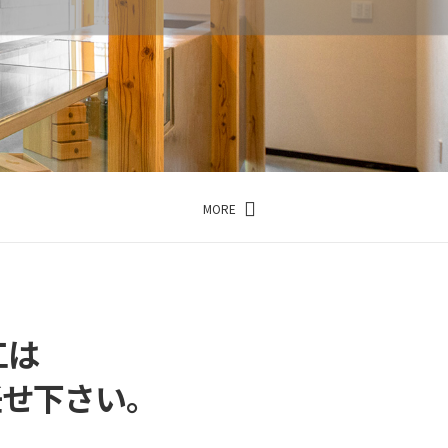
点
MORE
内…
点
工は
お任せ下さい。