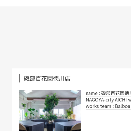
川店
name : 磯部百花園徳川店 place :
NAGOYA-city AICHI works type : SHOP
works team : Balboa Studio