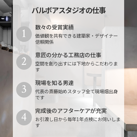
バルボアスタジオの仕事
数々の受賞実績
1
価値観を共有できる建築家・デザイナー
信頼関係
意匠の分かる工務店の仕事
2
空間を創り出すには下地からこだわりま
す
現場を知る男達
3
代表の斎藤始めスタッフ全て現場畑出身
です
完成後のアフターケアが充実
4
お引渡し日から毎年1年点検にお伺いしま
す